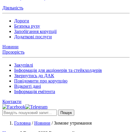
Діяльність
Дороги
Безпека руху
Запобігання корупції
Додаткові послуги
Новини
Прозорість
Закупівлі
Інформація для акціонерів та стейкхолдерів
Звернутись до ДАК
Повідомити про корупцію
Відкриті дані
Інформація емітента
Контакти
Пошук
Головна
/
Новини
/
Зимове утримання