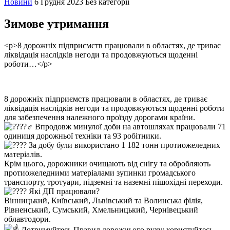
Новини
6 Грудня 2023
Без категорії
Зимове утримання
<p>8 дорожніх підприємств працювали в областях, де триває
ліквідація наслідків негоди та продовжуються щоденні
роботи…</p>
8 дорожніх підприємств працювали в областях, де триває
ліквідація наслідків негоди та продовжуються щоденні роботи
для забезпечення належного проїзду дорогами країни.
Впродовж минулої доби на автошляхах працювали 71
одиниця дорожньої техніки та 93 робітники.
За добу були використано 1 182 тонн протиожеледних
матеріалів.
Крім цього, дорожники очищають від снігу та обробляють
протиожеледними матеріалами зупинки громадського
транспорту, тротуари, підземні та наземні пішохідні переходи.
Які ДП працювали?
Вінницький, Київський, Львівський та Волинська філія,
Рівненський, Сумський, Хмельницький, Чернівецький
облавтодори.
Дотримуйтесь Правил дорожнього руху: користуйтесь