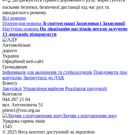
пасками безпеки, безпечної дистанції під час рух та
швидкісного режиму.
Всі новини
Попередня новина
Зі святом наші Захисники і Захисниці!
Наступна новина
На ліквідацію наслідків негоди залучено
13 дорожніх підприємств
Автомобільні
дороги
України
Офіційний веб‑сайт
Громадянам
Інформація для акціонерів та стейкхолдерів
Повідомити про
корупцію
Звернутись до ДАК
Бізнесу
Закупівлі
Управління майном
Реалізація продукції
Контакти
044 287 21 04
вул. Антоновича 51
priem1@rou.org.ua
Людям з порушенням зору
Урядова гаряча лінія
1545
© 2025 Весь контент доступний за ліцензією