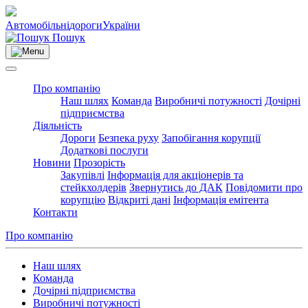
Автомобільні
дороги
України
Пошук
Про компанію
Наш шлях
Команда
Виробничі потужності
Дочірні
підприємства
Діяльність
Дороги
Безпека руху
Запобігання корупції
Додаткові послуги
Новини
Прозорість
Закупівлі
Інформація для акціонерів та
стейкхолдерів
Звернутись до ДАК
Повідомити про
корупцію
Відкриті дані
Інформація емітента
Контакти
Про компанію
Наш шлях
Команда
Дочірні підприємства
Виробничі потужності