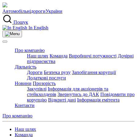
Автомобільні
дороги
України
Пошук
In English
Про компанію
Наш шлях
Команда
Виробничі потужності
Дочірні
підприємства
Діяльність
Дороги
Безпека руху
Запобігання корупції
Додаткові послуги
Новини
Прозорість
Закупівлі
Інформація для акціонерів та
стейкхолдерів
Звернутись до ДАК
Повідомити про
корупцію
Відкриті дані
Інформація емітента
Контакти
Про компанію
Наш шлях
Команда