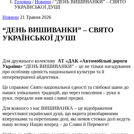
Головна
/
Новини
/
“ДЕНЬ ВИШИВАНКИ” – СВЯТО
УКРАЇНСЬКОЇ ДУШІ
Новини
21 Травня 2026
“ДЕНЬ ВИШИВАНКИ” – СВЯТО
УКРАЇНСЬКОЇ ДУШІ
Для дружнього колективу
АТ «ДАК «Автомобільні дороги
України»
“ДЕНЬ ВИШИВАНКИ” – це не тільки нагадування
про особливу цінність національної культури та її
неперевершеної айдентики.
Це справжнє Свято національної єдності та глибокої шани до
наших унікальних традицій, що через покоління – руки в
руки, передали нам наші славні предки.
Для кожного з нас ВИШИВАНКА – це відображення
мерехтливої української душі, що вкрита різнобарвними
візерунками та перетинами долі, які немов стежки долі ведуть
нашу велику Націю вперед – до Слави й Перемоги!