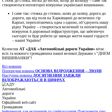
Стібок до стібка, нитка до нитки, колір до кольору – саме так
створюються неповторні візерунки української вишиванки.
І саме так: стежка до стежки, шлях до шляху, дорога до
дороги, що від поля на Харківщині до величних гір
Карпат, переплітаючись одна з одною, об’єднують нашу
рідну Україну – створюється величний та неповторний
візерунок іі дорожньої інфраструктури, що забезпечує
сьогодні та буде робити це завжди життя нашої гордості
– нашої України!
Колектив
АТ «ДАК «Автомобільні дороги України»
вітає
всіх та кожного громадянина нашої великої Держави з “ДНЕМ
ВИШИВАНКИ”!
Всі новини
Попередня новина
ОСНОВА ВІДРОДЖЕННЯ – ЛЮДИ
Наступна новина
ДОСЯГНЕННЯ ЗАВЖДИ
ВІДОБРАЖАЮТЬСЯ В ЦИФРАХ
Автомобільні
дороги
України
Офіційний веб‑сайт
Громадянам
Інформація для акціонерів та стейкхолдерів
Повідомити про