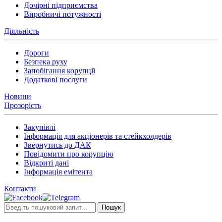
Дочірні підприємства
Виробничі потужності
Діяльність
Дороги
Безпека руху
Запобігання корупції
Додаткові послуги
Новини
Прозорість
Закупівлі
Інформація для акціонерів та стейкхолдерів
Звернутись до ДАК
Повідомити про корупцію
Відкриті дані
Інформація емітента
Контакти
Пошук