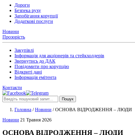
Дороги
Безпека руху
Запобігання корупції
Додаткові послуги
Новини
Прозорість
Закупівлі
Інформація для акціонерів та стейкхолдерів
Звернутись до ДАК
Повідомити про корупцію
Відкриті дані
Інформація емітента
Контакти
Пошук
Головна
/
Новини
/
ОСНОВА ВІДРОДЖЕННЯ – ЛЮДИ
Новини
21 Травня 2026
ОСНОВА ВІДРОДЖЕННЯ – ЛЮДИ