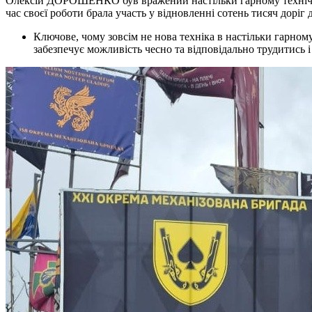
Олексій ДОРОШЕНКО був вражений настільки гарному технічному
час своєї роботи брала участь у відновленні сотень тисяч доріг
Ключове, чому зовсім не нова техніка в настільки гарному 
забезпечує можливість чесно та відповідально трудитись 