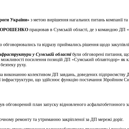
роги України»
з метою вирішення нагальних питань компанії та ї
сій ДОРОШЕНКО
працював в Сумській області, де з командою ДП
но обговорювались та відразу приймались рішення щодо закупівлі
нфраструктури у Сумській області
були обговорені питання, щ
я можливості посилення позицій ДП «Сумський облавтодор» як к
безпеку руху.
ена виконанню колективом ДП завдань, доведених підприємству
ї інфраструктури, що здійснює функцію постачання Збройним Си
ув обговорений план запуску відновленого асфальтобетонного за
точному ремонту та утриманню закріпленої за ДП мережі доріг.