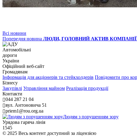
Всі новини
Попередня новина
ЛЮДИ, ГОЛОВНИЙ АКТИВ КОМПАНІЇ
Автомобільні
дороги
України
Офіційний веб‑сайт
Громадянам
Інформація для акціонерів та стейкхолдерів
Повідомити про ко
Бізнесу
Закупівлі
Управління майном
Реалізація продукції
Контакти
044 287 21 04
вул. Антоновича 51
priem1@rou.org.ua
Людям з порушенням зору
Урядова гаряча лінія
1545
© 2025 Весь контент доступний за ліцензією