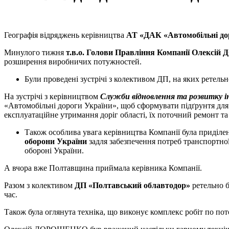
Географія відряджень керівництва
АТ «ДАК «Автомобільні до
Минулого тижня
т.в.о. Голови Правління Компанії Олек
розширення виробничих потужностей.
Були проведені зустрічі з колективом ДП, на яких ретель
На зустрічі з керівництвом
Служби відновлення та розвитку і
«Автомобільні дороги України», щоб сформувати підґрунтя дл
експлуатаційне утримання доріг області, їх поточний ремонт та 
Також особлива увага керівництва Компанії була приділ
оборони України
задля забезпечення потреб транспортно
обороні України.
А вчора вже Полтавщина приймала керівника Компанії.
Разом з колективом
ДП «Полтавський облавтодор»
ретельно б
час.
Також була оглянута техніка, що виконує комплекс робіт по по