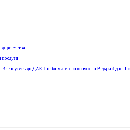
підприємства
і послуги
в
Звернутись до ДАК
Повідомити про корупцію
Відкриті дані
Ін