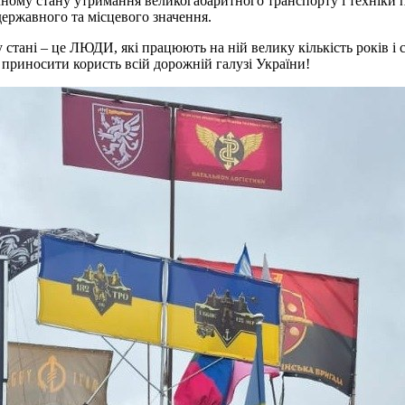
 стану утримання великогабаритного транспорту і техніки підпр
 державного та місцевого значення.
стані – це ЛЮДИ, які працюють на ній велику кількість років і ст
і приносити користь всій дорожній галузі України!