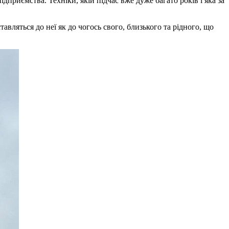
иємства. Техніки, якій підчас вже дуже багато років і яка за
авляться до неї як до чогось свого, близького та рідного, що