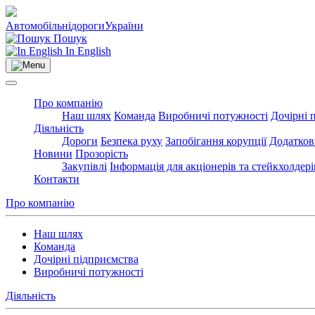
Автомобільні
дороги
України
Пошук
In English
Про компанію
Наш шлях
Команда
Виробничі потужності
Дочірні 
Діяльність
Дороги
Безпека руху
Запобігання корупції
Додатков
Новини
Прозорість
Закупівлі
Інформація для акціонерів та стейкхолдері
Контакти
Про компанію
Наш шлях
Команда
Дочірні підприємства
Виробничі потужності
Діяльність