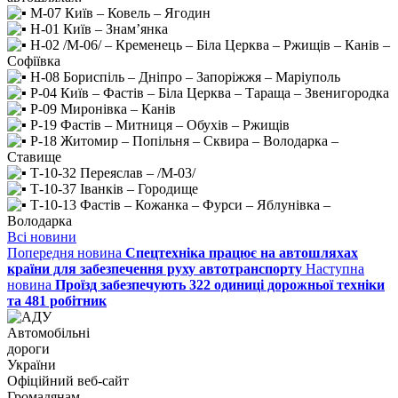
М-07 Київ – Ковель – Ягодин
Н-01 Київ – Знам’янка
Н-02 /М-06/ – Кременець – Біла Церква – Ржищів – Канів –
Софіївка
Н-08 Бориспіль – Дніпро – Запоріжжя – Маріуполь
Р-04 Київ – Фастів – Біла Церква – Тараща – Звенигородка
Р-09 Миронівка – Канів
Р-19 Фастів – Митниця – Обухів – Ржищів
Р-18 Житомир – Попільня – Сквира – Володарка –
Ставище
Т-10-32 Переяслав – /М-03/
Т-10-37 Іванків – Городище
Т-10-13 Фастів – Кожанка – Фурси – Яблунівка –
Володарка
Всі новини
Попередня новина
Спецтехніка працює на автошляхах
країни для забезпечення руху автотранспорту
Наступна
новина
Проїзд забезпечують 322 одиниці дорожньої техніки
та 481 робітник
Автомобільні
дороги
України
Офіційний веб‑сайт
Громадянам