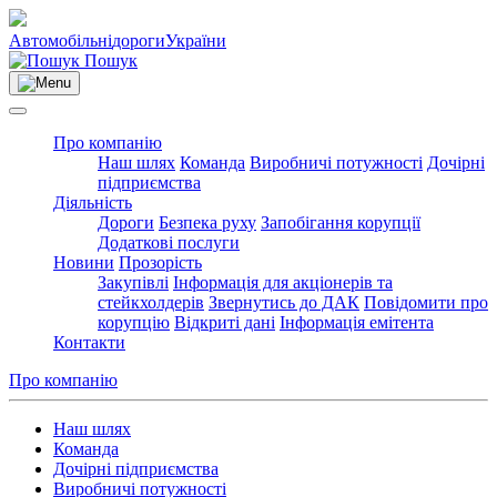
Автомобільні
дороги
України
Пошук
Про компанію
Наш шлях
Команда
Виробничі потужності
Дочірні
підприємства
Діяльність
Дороги
Безпека руху
Запобігання корупції
Додаткові послуги
Новини
Прозорість
Закупівлі
Інформація для акціонерів та
стейкхолдерів
Звернутись до ДАК
Повідомити про
корупцію
Відкриті дані
Інформація емітента
Контакти
Про компанію
Наш шлях
Команда
Дочірні підприємства
Виробничі потужності