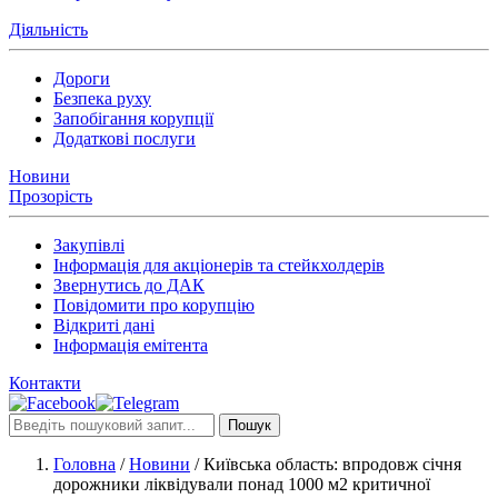
Діяльність
Дороги
Безпека руху
Запобігання корупції
Додаткові послуги
Новини
Прозорість
Закупівлі
Інформація для акціонерів та стейкхолдерів
Звернутись до ДАК
Повідомити про корупцію
Відкриті дані
Інформація емітента
Контакти
Пошук
Головна
/
Новини
/
Київська область: впродовж січня
дорожники ліквідували понад 1000 м2 критичної