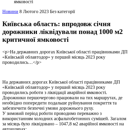
ямковості
Новини
8 Лютого 2023
Без категорії
Київська область: впродовж січня
дорожники ліквідували понад 1000 м2
критичної ямковості
<p>На державних дорогах Київської області працівниками ДП
«Київській облавтодор» у перший місяць 2023 року
проводились…</p>
На державних дорогах Київської області працівниками ДП
«Київській облавтодор» у перший місяць 2023 року
проводились роботи з ліквідації аварійної ямковості.
Дорожники першочергово працювали на тих маршрутах, де
необхідно попередити подальше руйнування покриття та
забезпечити безпечні умови дорожнього руху.
У зимовий період роботи проводимо переважно з
використанням холодних асфальтобетонних сумішей. Загалом
за місяць було ліквідовано – 1047,8 м2 аварійної ямковості на
автошляхах: