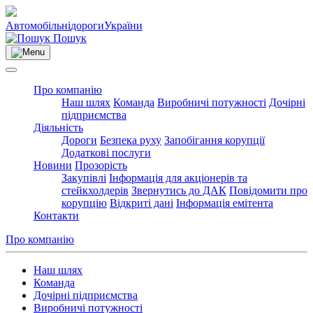
Автомобільні
дороги
України
Пошук
Про компанію
Наш шлях
Команда
Виробничі потужності
Дочірні
підприємства
Діяльність
Дороги
Безпека руху
Запобігання корупції
Додаткові послуги
Новини
Прозорість
Закупівлі
Інформація для акціонерів та
стейкхолдерів
Звернутись до ДАК
Повідомити про
корупцію
Відкриті дані
Інформація емітента
Контакти
Про компанію
Наш шлях
Команда
Дочірні підприємства
Виробничі потужності