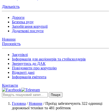
Діяльність
Дороги
Безпека руху
Запобігання корупції
Додаткові послуги
Новини
Прозорість
Закупівлі
Інформація для акціонерів та стейкхолдерів
Звернутись до ДАК
Повідомити про корупцію
Відкриті дані
Інформація емітента
Контакти
Пошук
Головна
/
Новини
/
Проїзд забезпечують 322 одиниці
дорожньої техніки та 481 робітник