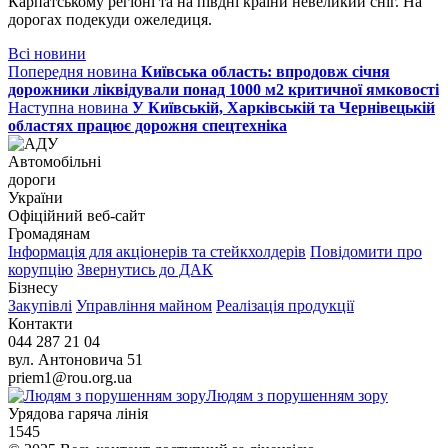
Карпатському регіоні та на півдні країни невеликий сніг. На
дорогах подекуди ожеледиця.
Всі новини
Попередня новина
Київська область: впродовж січня
дорожники ліквідували понад 1000 м2 критичної ямковості
Наступна новина
У Київській, Харківській та Чернівецькій
областях працює дорожня спецтехніка
Автомобільні
дороги
України
Офіційний веб‑сайт
Громадянам
Інформація для акціонерів та стейкхолдерів
Повідомити про
корупцію
Звернутись до ДАК
Бізнесу
Закупівлі
Управління майном
Реалізація продукції
Контакти
044 287 21 04
вул. Антоновича 51
priem1@rou.org.ua
Людям з порушенням зору
Урядова гаряча лінія
1545