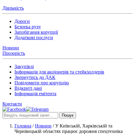
Діяльність
Дороги
Безпека руху
Запобігання корупції
Додаткові послуги
Новини
Прозорість
Закупівлі
Інформація для акціонерів та стейкхолдерів
Звернутись до ДАК
Повідомити про корупцію
Відкриті дані
Інформація емітента
Контакти
Пошук
Головна
/
Новини
/
У Київській, Харківській та
Чернівецькій областях працює дорожня спецтехніка