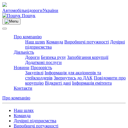
Автомобільні
дороги
України
Пошук
Про компанію
Наш шлях
Команда
Виробничі потужності
Дочірні
підприємства
Діяльність
Дороги
Безпека руху
Запобігання корупції
Додаткові послуги
Новини
Прозорість
Закупівлі
Інформація для акціонерів та
стейкхолдерів
Звернутись до ДАК
Повідомити про
корупцію
Відкриті дані
Інформація емітента
Контакти
Про компанію
Наш шлях
Команда
Дочірні підприємства
Виробничі потужності