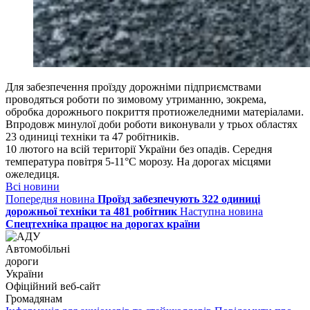
Для забезпечення проїзду дорожніми підприємствами
проводяться роботи по зимовому утриманню, зокрема,
обробка дорожнього покриття протиожеледними матеріалами.
Впродовж минулої доби роботи виконували у трьох областях
23 одиниці техніки та 47 робітників.
10 лютого на всій території України без опадів. Середня
температура повітря 5-11°C морозу. На дорогах місцями
ожеледиця.
Всі новини
Попередня новина
Проїзд забезпечують 322 одиниці
дорожньої техніки та 481 робітник
Наступна новина
Спецтехніка працює на дорогах країни
Автомобільні
дороги
України
Офіційний веб‑сайт
Громадянам