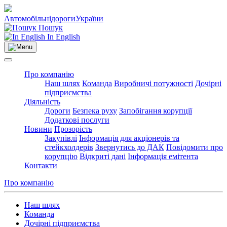
Автомобільні
дороги
України
Пошук
In English
Про компанію
Наш шлях
Команда
Виробничі потужності
Дочірні
підприємства
Діяльність
Дороги
Безпека руху
Запобігання корупції
Додаткові послуги
Новини
Прозорість
Закупівлі
Інформація для акціонерів та
стейкхолдерів
Звернутись до ДАК
Повідомити про
корупцію
Відкриті дані
Інформація емітента
Контакти
Про компанію
Наш шлях
Команда
Дочірні підприємства