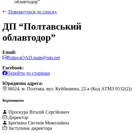
облавтодор”
Повернутися до списку.
ДП “Полтавський
облавтодор”
Email:
PoltavaOAD.main@ukr.net
Facebook:
Перейти до сторінки
Юридична адреса:
36024, м. Полтава, вул. Куйбишева, 22-а (Код АТМЗ 0532(2))
Керівництво
Проскура Віталій Сергійович
Директор
Бритвіна Євгенія Миколаївна
Заступник директора