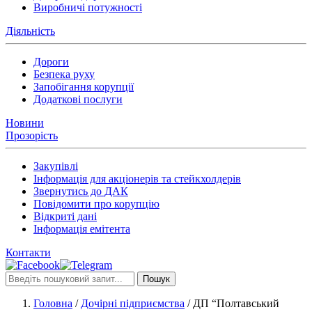
Виробничі потужності
Діяльність
Дороги
Безпека руху
Запобігання корупції
Додаткові послуги
Новини
Прозорість
Закупівлі
Інформація для акціонерів та стейкхолдерів
Звернутись до ДАК
Повідомити про корупцію
Відкриті дані
Інформація емітента
Контакти
Пошук
Головна
/
Дочірні підприємства
/
ДП “Полтавський