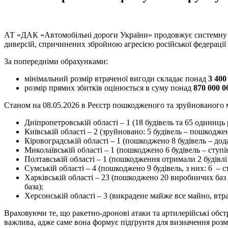
АТ «ДАК «Автомобільні дороги України» продовжує системну р
диверсій, спричинених збройною агресією російської федерації 
За попередніми обрахунками:
мінімальний розмір втраченої вигоди складає понад
3 400
розмір прямих збитків оцінюється в суму понад
870 000 0
Станом на 08.05.2026 в Реєстр пошкодженого та зруйнованого м
Дніпропетровській області – 1 (18 будівель та 65 одиниц
Київській області – 2 (зруйновано: 5 будівель – пошкодже
Кіровоградській області – 1 (пошкоджено 8 будівель – д
Миколаївській області – 1 (пошкоджено 6 будівель – сту
Полтавській області – 1 (пошкодження отримали 2 будівл
Сумській області – 4 (пошкоджено 9 будівель, з них: 6 
Харківській області – 23 (пошкоджено 20 виробничих баз 
база);
Херсонській області – 3 (викрадене майже все майно, втр
Враховуючи те, що ракетно-дронові атаки та артилерійські обст
важлива, адже саме вона формує підґрунтя для визначення розм