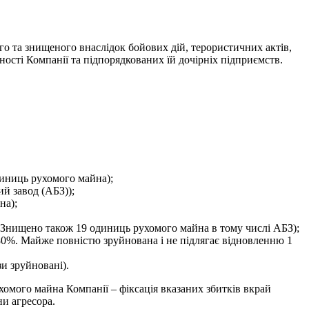
 та знищеного внаслідок бойових дій, терористичних актів,
ності Компанії та підпорядкованих їй дочірніх підприємств.
одиниць рухомого майна);
й завод (АБЗ));
на);
. Знищено також 19 одиниць рухомого майна в тому числі АБЗ);
-80%. Майже повністю зруйнована і не підлягає відновленню 1
и зруйновані).
хомого майна Компанії – фіксація вказаних збитків вкрай
ни агресора.