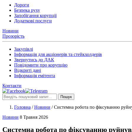
Дороги
Безпека руху
Запобігання корупції
Додаткові послуги
Новини
Прозорість
Закупівлі
Інформація для акціонерів та стейкхолдерів
Звернутись до ДАК
Повідомити про корупцію
Відкриті дані
Інформація емітента
Контакти
Пошук
Головна
/
Новини
/
Системна робота по фіксуванню руйн
Новини
8 Травня 2026
Системна робота по фіксуванню руйнув