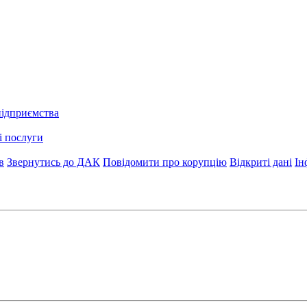
підприємства
і послуги
в
Звернутись до ДАК
Повідомити про корупцію
Відкриті дані
Ін