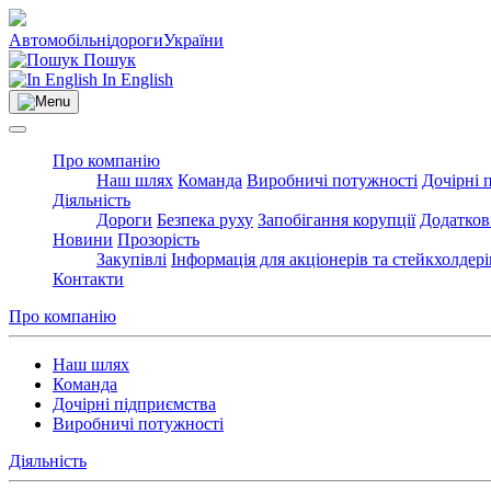
Автомобільні
дороги
України
Пошук
In English
Про компанію
Наш шлях
Команда
Виробничі потужності
Дочірні 
Діяльність
Дороги
Безпека руху
Запобігання корупції
Додатков
Новини
Прозорість
Закупівлі
Інформація для акціонерів та стейкхолдері
Контакти
Про компанію
Наш шлях
Команда
Дочірні підприємства
Виробничі потужності
Діяльність