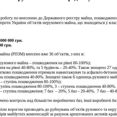
оботу по внесенню до Державного реєстру майна, пошкодженого
проти України об’єктів нерухомого майна, що знаходяться у влас
 000 000 грн.
00 грн.
айна (РПЗМ) внесено вже 36 об’єктів, з них в:
ь рухомого майна – пошкодження на рівні 80-100%);
ння на рівні 40-80%, та 5 будівель – 20-40%. Також знищено 27 
одатково пошкодження отримали навантажувач та асфальто-бетонни
пінь пошкодження 40-80%. Знищені також 6 одиниць рухомого май
і – ступінь пошкодження 80-100%);
– ступінь пошкодження 80-100%, 3 – ступень пошкодження 40-80%
– ступінь пошкодження: 7 баз – 20%, 5 баз – 20-40%, 7 баз – 40
ачено контроль над більшістю виробничих баз, інші виробничі баз
ріли ворогом призводять до руйнувань об’єктів рухомого та неру
ірів майбутніх компенсацій за рахунок арештованих активів краї