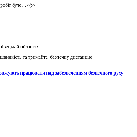
 робіт було…</p>
нівецькій областях.
швидкість та тримайте безпечну дистанцію.
овжують працювати над забезпеченням безпечного руху