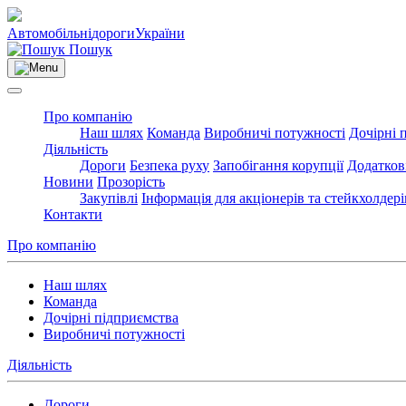
Автомобільні
дороги
України
Пошук
Про компанію
Наш шлях
Команда
Виробничі потужності
Дочірні 
Діяльність
Дороги
Безпека руху
Запобігання корупції
Додатков
Новини
Прозорість
Закупівлі
Інформація для акціонерів та стейкхолдері
Контакти
Про компанію
Наш шлях
Команда
Дочірні підприємства
Виробничі потужності
Діяльність
Дороги