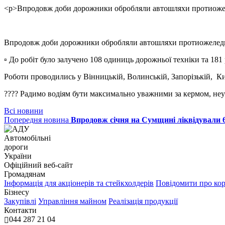
<p>Впродовж доби дорожники обробляли автошляхи протиожеле
Впродовж доби дорожники обробляли автошляхи протиожеледни
▫ До робіт було залучено 108 одиниць дорожньої техніки та 181
Роботи проводились у Вінницькій, Волинській, Запорізькій, Киї
???? Радимо водіям бути максимально уважними за кермом, не
Всі новини
Попередня новина
Впродовж січня на Сумщині ліквідували 6
Автомобільні
дороги
України
Офіційний веб‑сайт
Громадянам
Інформація для акціонерів та стейкхолдерів
Повідомити про ко
Бізнесу
Закупівлі
Управління майном
Реалізація продукції
Контакти
044 287 21 04