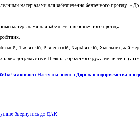
дними матеріалами для забезпечення безпечного проїзду. ▫ До
ми матеріалами для забезпечення безпечного проїзду.
 робітник.
вській, Львівській, Рівненській, Харківській, Хмельницькій Чер
ухильно дотримуйтесь Правил дорожнього руху: не перевищуйте 
50 м² ямковості
Наступна новина
Дорожні підприємства прод
рупцію
Звернутись до ДАК