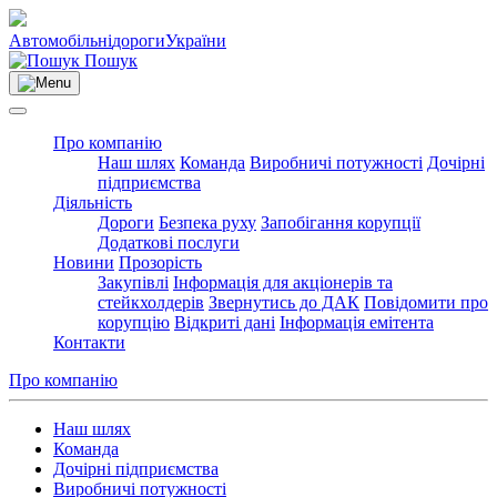
Автомобільні
дороги
України
Пошук
Про компанію
Наш шлях
Команда
Виробничі потужності
Дочірні
підприємства
Діяльність
Дороги
Безпека руху
Запобігання корупції
Додаткові послуги
Новини
Прозорість
Закупівлі
Інформація для акціонерів та
стейкхолдерів
Звернутись до ДАК
Повідомити про
корупцію
Відкриті дані
Інформація емітента
Контакти
Про компанію
Наш шлях
Команда
Дочірні підприємства
Виробничі потужності