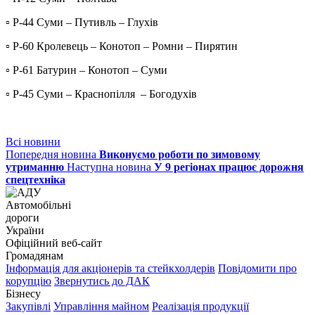
▫ Р-44 Суми – Путивль – Глухів
▫ Р-60 Кролевець – Конотоп – Ромни – Пирятин
▫ Р-61 Батурин – Конотоп – Суми
▫ Р-45 Суми – Краснопілля – Богодухів
Всі новини
Попередня новина
Виконуємо роботи по зимовому
утриманню
Наступна новина
У 9 регіонах працює дорожня
спецтехніка
Автомобільні
дороги
України
Офіційний веб‑сайт
Громадянам
Інформація для акціонерів та стейкхолдерів
Повідомити про
корупцію
Звернутись до ДАК
Бізнесу
Закупівлі
Управління майном
Реалізація продукції