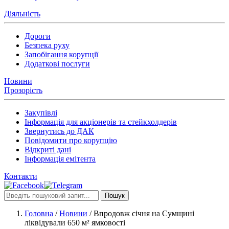
Діяльність
Дороги
Безпека руху
Запобігання корупції
Додаткові послуги
Новини
Прозорість
Закупівлі
Інформація для акціонерів та стейкхолдерів
Звернутись до ДАК
Повідомити про корупцію
Відкриті дані
Інформація емітента
Контакти
Пошук
Головна
/
Новини
/
Впродовж січня на Сумщині
ліквідували 650 м² ямковості