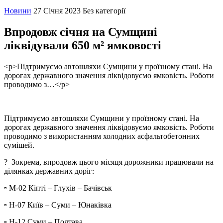
Новини
27 Січня 2023
Без категорії
Впродовж січня на Сумщині
ліквідували 650 м² ямковості
<p>Підтримуємо автошляхи Сумщини у проїзному стані. На
дорогах державного значення ліквідовуємо ямковість. Роботи
проводимо з…</p>
Підтримуємо автошляхи Сумщини у проїзному стані. На
дорогах державного значення ліквідовуємо ямковість. Роботи
проводимо з використанням холодних асфальтобетонних
сумішей.
? Зокрема, впродовж цього місяця дорожники працювали на
ділянках державних доріг:
▫ М-02 Кіпті – Глухів – Бачівськ
▫ Н-07 Київ – Суми – Юнаківка
▫ Н-12 Суми – Полтава